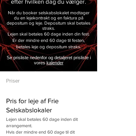
efter hvilken dag du vælger.
Når du booker selskabslokalet modtager
du en lejekontrakt og en faktura på
depositum og leje. Depositum skal betales
straks.
Lejen skal betales 60 dage inden din fest.
Er der mindre end 60 dage til festen,
betales leje og depositum straks.
Se prisliste nedenfor og detaljeret prisliste i
vores
kalender
Priser
Pris for leje af Frie
Selskabslokaler
Lejen skal betales 60 dage inden dit
arrangement.
Hvis der mindre end 60 dage til dit