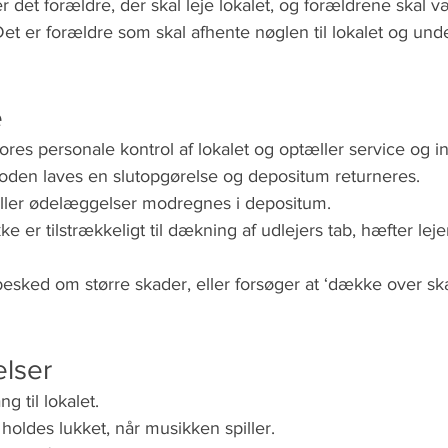
det forældre, der skal leje lokalet, og forældrene skal væ
t er forældre som skal afhente nøglen til lokalet og unde
e
vores personale kontrol af lokalet og optæller service og i
rioden laves en slutopgørelse og depositum returneres.
ller ødelæggelser modregnes i depositum.
er tilstrækkeligt til dækning af udlejers tab, hæfter lejer
 besked om større skader, eller forsøger at ‘dække over sk
elser
g til lokalet.
holdes lukket, når musikken spiller.