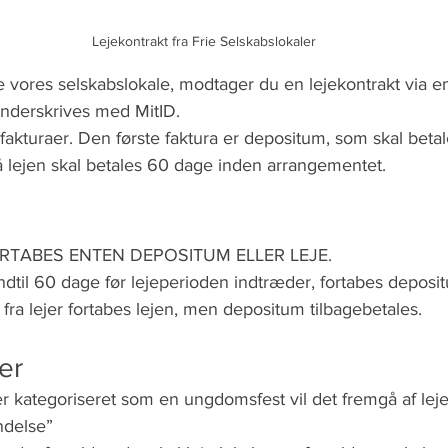
Lejekontrakt fra Frie Selskabslokaler
e vores selskabslokale, modtager du en lejekontrakt via em
underskrives med MitID.
kturaer. Den første faktura er depositum, som skal betale
 lejen skal betales 60 dage inden arrangementet.
RTABES ENTEN DEPOSITUM ELLER LEJE.
indtil 60 dage før lejeperioden indtræder, fortabes deposi
fra lejer fortabes lejen, men depositum tilbagebetales.
er
r kategoriseret som en ungdomsfest vil det fremgå af lej
ndelse”