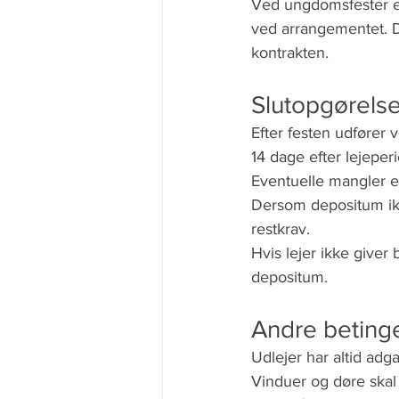
Ved ungdomsfester er 
ved arrangementet. De
kontrakten.
Slutopgørels
Efter festen udfører 
14 dage efter lejepe
Eventuelle mangler e
Dersom depositum ikke 
restkrav. 
Hvis lejer ikke giver
depositum.
Andre beting
Udlejer har altid adgan
Vinduer og døre skal 