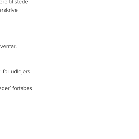
re til stede 
rskrive 
nventar.
 for udlejers 
ader’ fortabes 