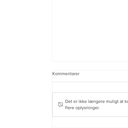
Kommentarer
Det er ikke længere muligt at 
flere oplysninger.
Ungdomsfester hos Frie
Selskabslokaler