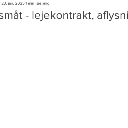
r
23. jan. 2025
1 min læsning
måt - lejekontrakt, aflysn