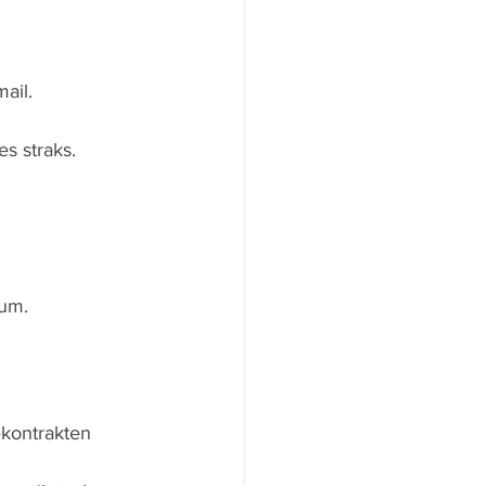
ail. 
s straks.
tum.
ekontrakten 